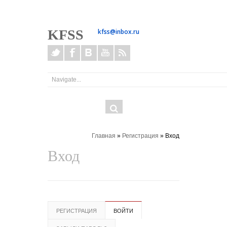
KFSS
kfss@inbox.ru
Форма
ОК
поиска
здесь
Главная
»
Регистрация
» Вход
Вход
Главные вкладки
РЕГИСТРАЦИЯ
ВОЙТИ
(АКТИВНАЯ
ВКЛАДКА)