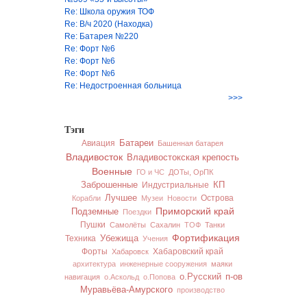
Re: Школа оружия ТОФ
Re: В/ч 2020 (Находка)
Re: Батарея №220
Re: Форт №6
Re: Форт №6
Re: Форт №6
Re: Недостроенная больница
>>>
Тэги
Батареи
Авиация
Башенная батарея
Владивосток
Владивостокская крепость
Военные
ГО и ЧС
ДОТы, ОрПК
Заброшенные
Индустриальные
КП
Лучшее
Острова
Корабли
Музеи
Новости
Приморский край
Подземные
Поездки
Пушки
Самолёты
Сахалин
ТОФ
Танки
Фортификация
Техника
Убежища
Учения
Форты
Хабаровский край
Хабаровск
архитектура
инженерные сооружения
маяки
п-ов
о.Русский
навигация
о.Аскольд
о.Попова
Муравьёва-Амурского
производство