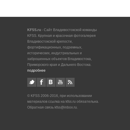
KFSS.ru
- Сайт Владивостокской команды
KFSS. Крупная и красочная фотогалерея
Владивостокской крепости,
фортификационных, подземных,
исторических, индустриальных и
заброшенных объектов Владивостока,
Приморского края и Дальнего Востока.
подробнее
© KFSS 2006-2016, при использовании
материалов ссылка на kfss.ru обязательна.
Обратная связь kfss@inbox.ru.