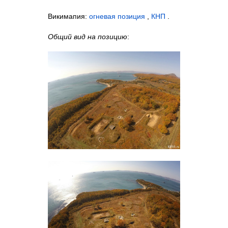
Викимапия:
огневая позиция
,
КНП
.
Общий вид на позицию
: