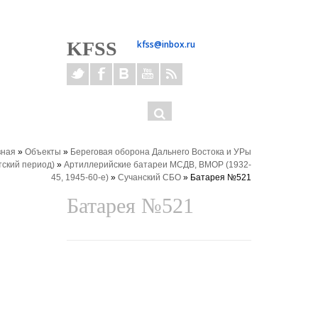
KFSS
kfss@inbox.ru
Форма
ОК
поиска
здесь
вная
»
Объекты
»
Береговая оборона Дальнего Востока и УРы
тский период)
»
Артиллерийские батареи МСДВ, ВМОР (1932-
45, 1945-60-е)
»
Сучанский СБО
» Батарея №521
Батарея №521