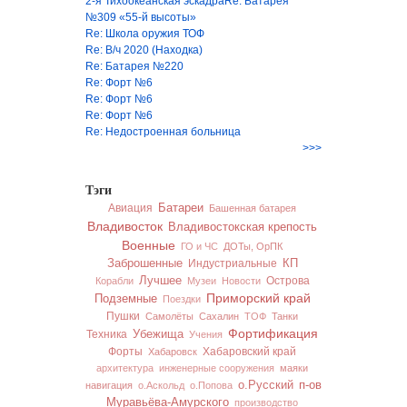
2-я Тихоокеанская эскадраRe: Батарея
№309 «55-й высоты»
Re: Школа оружия ТОФ
Re: В/ч 2020 (Находка)
Re: Батарея №220
Re: Форт №6
Re: Форт №6
Re: Форт №6
Re: Недостроенная больница
>>>
Тэги
Батареи
Авиация
Башенная батарея
Владивосток
Владивостокская крепость
Военные
ГО и ЧС
ДОТы, ОрПК
Заброшенные
Индустриальные
КП
Лучшее
Острова
Корабли
Музеи
Новости
Приморский край
Подземные
Поездки
Пушки
Самолёты
Сахалин
ТОФ
Танки
Фортификация
Техника
Убежища
Учения
Форты
Хабаровский край
Хабаровск
архитектура
инженерные сооружения
маяки
п-ов
о.Русский
навигация
о.Аскольд
о.Попова
Муравьёва-Амурского
производство